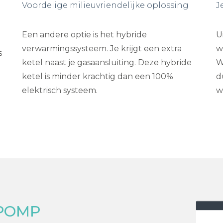
Voordelige milieuvriendelijke oplossing
J
Een andere optie is het hybride
U
verwarmingssysteem. Je krijgt een extra
w
s
ketel naast je gasaansluiting. Deze hybride
W
ketel is minder krachtig dan een 100%
d
elektrisch systeem.
w
POMP