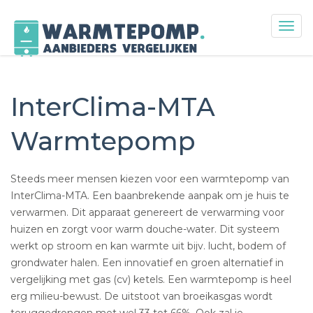
Togg
navig
Skip
to
content
InterClima-MTA
Warmtepomp
Steeds meer mensen kiezen voor een warmtepomp van
InterClima-MTA. Een baanbrekende aanpak om je huis te
verwarmen. Dit apparaat genereert de verwarming voor
huizen en zorgt voor warm douche-water. Dit systeem
werkt op stroom en kan warmte uit bijv. lucht, bodem of
grondwater halen. Een innovatief en groen alternatief in
vergelijking met gas (cv) ketels. Een warmtepomp is heel
erg milieu-bewust. De uitstoot van broeikasgas wordt
teruggedrongen met wel 33 tot 66%. Ook zal je