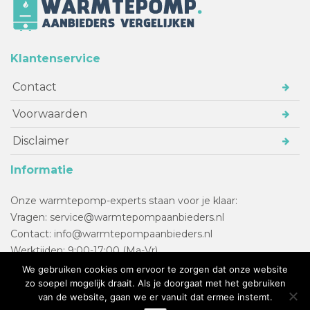
Klantenservice
Contact
Voorwaarden
Disclaimer
Informatie
Onze warmtepomp-experts staan voor je klaar:
Vragen: service@warmtepompaanbieders.nl
Contact: info@warmtepompaanbieders.nl
Werktijden: 9:00-17:00 (Ma-Vr)
We gebruiken cookies om ervoor te zorgen dat onze website
zo soepel mogelijk draait. Als je doorgaat met het gebruiken
Copyright © 2017 - 2023
Warmtepomp
. Alle rechten
van de website, gaan we er vanuit dat ermee instemt.