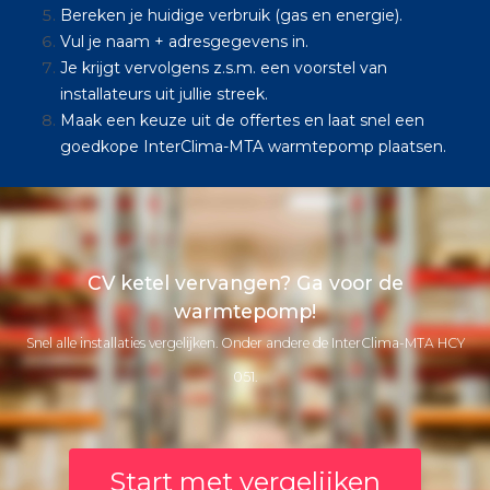
Bereken je huidige verbruik (gas en energie).
Vul je naam + adresgegevens in.
Je krijgt vervolgens z.s.m. een voorstel van
installateurs uit jullie streek.
Maak een keuze uit de offertes en laat snel een
goedkope InterClima-MTA warmtepomp plaatsen.
CV ketel vervangen? Ga voor de
warmtepomp!
Snel alle installaties vergelijken. Onder andere de InterClima-MTA HCY
051.
Start met vergelijken