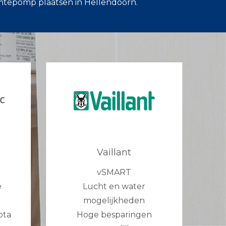
rmtepomp plaatsen in Hellendoorn.
Vaillant
vSMART
e
Lucht en water
mogelijkheden
ota
Hoge besparingen