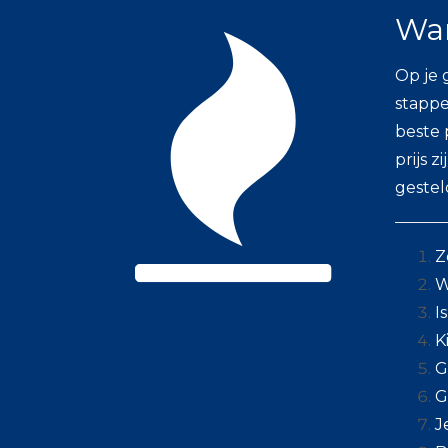
War
Op je 
stappe
beste 
prijs 
gestel
Z
W
I
K
G
G
J