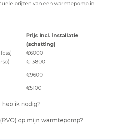
ctuele prijzen van een warmtepomp in
Prijs incl. installatie
(schatting)
foss)
€6000
rso)
€13800
€9600
€5100
heb ik nodig?
e (RVO) op mijn warmtepomp?