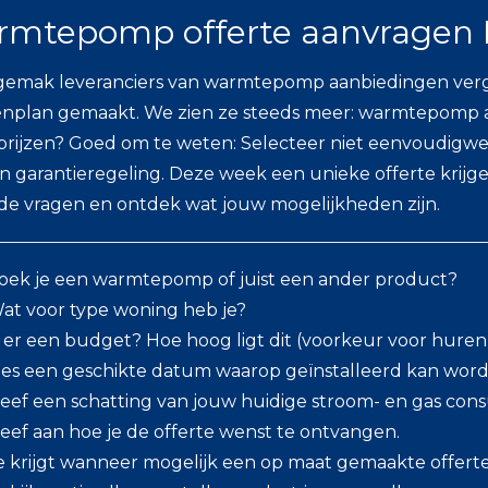
mtepomp offerte aanvragen 
gemak leveranciers van warmtepomp aanbiedingen verg
nplan gemaakt. We zien ze steeds meer: warmtepomp aan
prijzen? Goed om te weten: Selecteer niet eenvoudigweg
zijn garantieregeling. Deze week een unieke offerte krijg
de vragen en ontdek wat jouw mogelijkheden zijn.
oek je een warmtepomp of juist een ander product?
at voor type woning heb je?
s er een budget? Hoe hoog ligt dit (voorkeur voor huren
ies een geschikte datum waarop geïnstalleerd kan word
eef een schatting van jouw huidige stroom- en gas con
eef aan hoe je de offerte wenst te ontvangen.
e krijgt wanneer mogelijk een op maat gemaakte offerte 