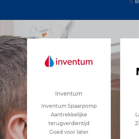
B
Inventum
Inventum Spaarpomp
Aantrekkelijke
L
terugverdientijd
Z
Goed voor later