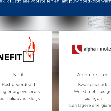
ekijk rustig alle voorstellen en laat jouw goedkope wa
Nefit
Alpha Innotec
Best beoordeeld
Kwaliteitsmerk
aag energieverbruik
Werkt met huidig
eer milieuvriendelijk
leidingen
Een lagere energien