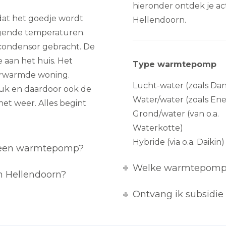
hieronder ontdek je a
dat het goedje wordt
Hellendoorn.
jgende temperaturen.
 condensor gebracht. De
e aan het huis. Het
Type warmtepomp
erwarmde woning.
Lucht-water (zoals Dan
ruk en daardoor ook de
Water/water (zoals Ene
et weer. Alles begint
Grond/water (van o.a.
Waterkotte)
Hybride (via o.a. Daikin)
t een warmtepomp?
Welke warmtepomp 
n Hellendoorn?
Ontvang ik subsidi