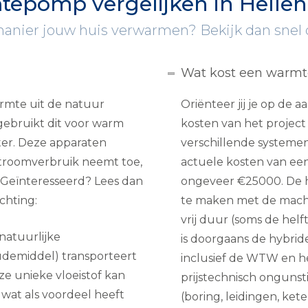
epomp vergelijken in Helle
nier jouw huis verwarmen? Bekijk dan snel de
Wat kost een warm
mte uit de natuur
Oriënteer jij je op de
 gebruikt dit voor warm
kosten van het project
er. Deze apparaten
verschillende systemen.
 stroomverbruik neemt toe,
actuele kosten van ee
. Geïnteresseerd? Lees dan
ongeveer €25000. De h
chting:
te maken met de machine
vrij duur (soms de helft
natuurlijke
is doorgaans de hybride
udemiddel) transporteert
inclusief de WTW en he
e unieke vloeistof kan
prijstechnisch ongunst
wat als voordeel heeft
(boring, leidingen, ketel