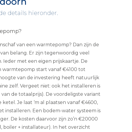
ndoorn
 details hieronder.
tepomp?
 aanschaf van een warmtepomp? Dan zijn de
 van belang. Er zijn tegenwoordig veel
 Ieder met een eigen prijskaartje. De
n warmtepomp start vanaf €4100 tot
oogte van de investering heeft natuurlijk
 zelf. Vergeet niet: ook het installeren is
 van de totaalprijs). De voordeligste variant
 ketel. Je laat ‘m al plaatsen vanaf €4600,
t installeren. Een bodem-water systeem is
iger. De kosten daarvoor zijn zo’n €20000
, boiler + installateur). In het overzicht