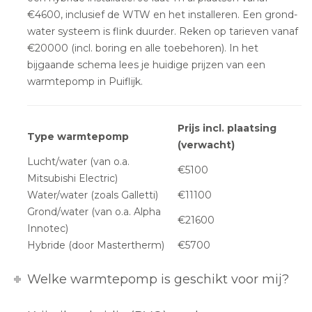
€4600, inclusief de WTW en het installeren. Een grond-
water systeem is flink duurder. Reken op tarieven vanaf
€20000 (incl. boring en alle toebehoren). In het
bijgaande schema lees je huidige prijzen van een
warmtepomp in Puiflijk.
Prijs incl. plaatsing
Type warmtepomp
(verwacht)
Lucht/water (van o.a.
€5100
Mitsubishi Electric)
Water/water (zoals Galletti)
€11100
Grond/water (van o.a. Alpha
€21600
Innotec)
Hybride (door Mastertherm)
€5700
Welke warmtepomp is geschikt voor mij?