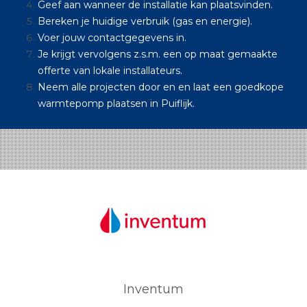
Geef aan wanneer de installatie kan plaatsvinden.
Bereken je huidige verbruik (gas en energie).
Voer jouw contactgegevens in.
Je krijgt vervolgens z.s.m. een op maat gemaakte
offerte van lokale installateurs.
Neem alle projecten door en en laat een goedkope
warmtepomp plaatsen in Puiflijk.
Inventum