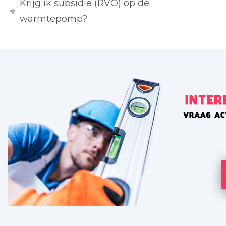
Krijg ik subsidie (RVO) op de
warmtepomp?