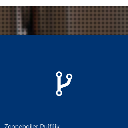
Zonneboiler Puiflijk