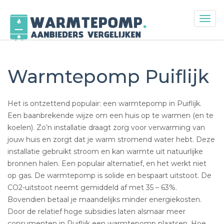
Togg
navig
Skip
to
content
Warmtepomp Puiflijk
Het is ontzettend populair: een warmtepomp in Puiflijk.
Een baanbrekende wijze om een huis op te warmen (en te
koelen). Zo’n installatie draagt zorg voor verwarming van
jouw huis en zorgt dat je warm stromend water hebt. Deze
installatie gebruikt stroom en kan warmte uit natuurlijke
bronnen halen. Een populair alternatief, en het werkt niet
op gas. De warmtepomp is solide en bespaart uitstoot. De
CO2-uitstoot neemt gemiddeld af met 35 – 63%.
Bovendien betaal je maandelijks minder energiekosten.
Door de relatief hoge subsidies laten alsmaar meer
consumenten in Puiflijk een warmtepomp plaatsen. Hoe