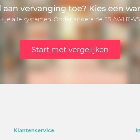
l aan vervanging toe? Kies een 
ijk je alle systemen. Onder andere de ES AWH11-V
Start met vergelijken
Klantenservice
I