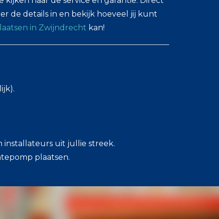
e kijken naar de service en garantie. Direct
r de details in en bekijk hoeveel jij kunt
atsen in Zwijndrecht
kan!
jk).
stallateurs uit jullie streek.
mtepomp plaatsen.