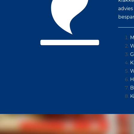
klakke
advies
bespare
M
W
G
K
W
H
B
K