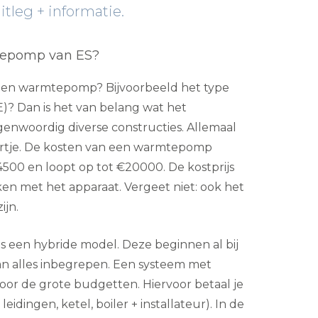
tleg + informatie.
tepomp van ES?
p een warmtepomp? Bijvoorbeeld het type
? Dan is het van belang wat het
 tegenwoordig diverse constructies. Allemaal
artje. De kosten van een warmtepomp
4500 en loopt op tot €20000. De kostprijs
ken met het apparaat. Vergeet niet: ook het
ijn.
s een hybride model. Deze beginnen al bij
 dan alles inbegrepen. Een systeem met
voor de grote budgetten. Hiervoor betaal je
leidingen, ketel, boiler + installateur). In de