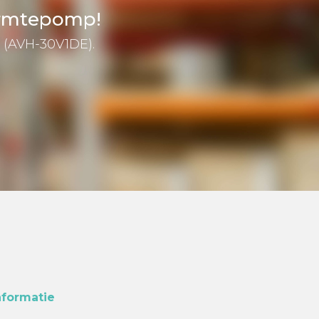
warmtepomp!
5 (AVH-30V1DE).
nformatie