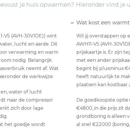
ubewust je huis opwarmen? Hieronder vind je ui
Wat kost een warm
-V5 (AVH-30V1DE)) wint
Wil jij overstappen o
water, lucht en aarde. Dit
AWH11-V5 (AVH-30V1DE)
 voor verwarming en warm
prijskaartje is. Er zijn
room nodig. Belangrijk:
met een ander prijska
asverbruik neemt af. Wat
begint bij plusminus €
 hieronder de werkwijze:
heeft natuurlijk te ma
plaatsen kan kostbaar z
n, water of lucht
ordt naar de compressor
De goedkoopste optie i
rkt zich door lage
€4800, in die prijs zit
ig.
grondboring is alleen 
at het goedje wordt
al snel €22000 (boring, 