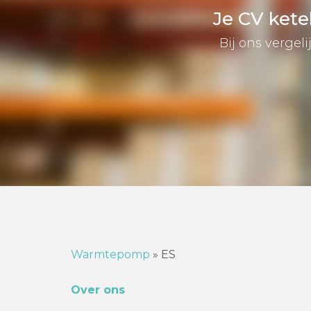
Je CV kete
Bij ons vergel
Warmtepomp
»
ES
Over ons