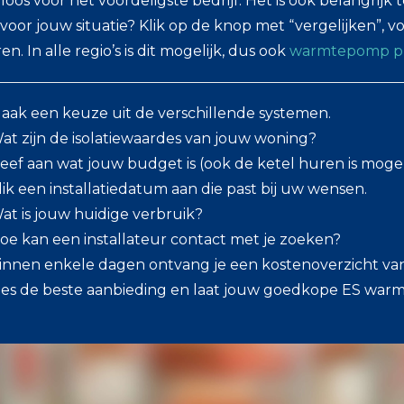
loos voor het voordeligste bedrijf. Het is ook belangrijk t
 voor jouw situatie? Klik op de knop met “vergelijken”, voe
n. In alle regio’s is dit mogelijk, dus ook
warmtepomp pla
aak een keuze uit de verschillende systemen.
at zijn de isolatiewaardes van jouw woning?
eef aan wat jouw budget is (ook de ketel huren is mogeli
lik een installatiedatum aan die past bij uw wensen.
at is jouw huidige verbruik?
oe kan een installateur contact met je zoeken?
innen enkele dagen ontvang je een kostenoverzicht van in
ies de beste aanbieding en laat jouw goedkope ES war