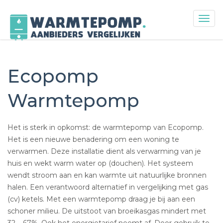
Togg
navig
Skip
to
content
Ecopomp
Warmtepomp
Het is sterk in opkomst: de warmtepomp van Ecopomp.
Het is een nieuwe benadering om een woning te
verwarmen. Deze installatie dient als verwarming van je
huis en wekt warm water op (douchen). Het systeem
wendt stroom aan en kan warmte uit natuurlijke bronnen
halen. Een verantwoord alternatief in vergelijking met gas
(cv) ketels. Met een warmtepomp draag je bij aan een
schoner milieu. De uitstoot van broeikasgas mindert met
32 – 67%. Ook het energietarief neemt af. Door gebruik te