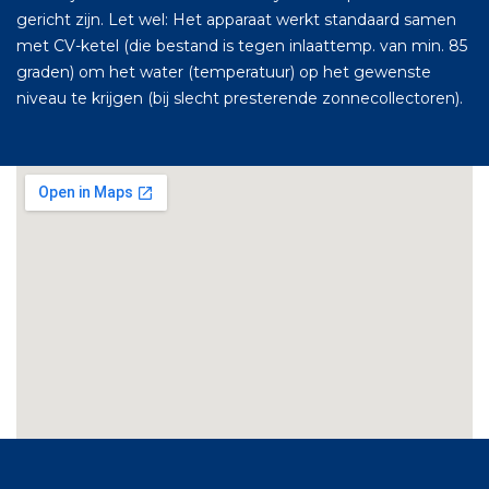
gericht zijn. Let wel: Het apparaat werkt standaard samen
met CV-ketel (die bestand is tegen inlaattemp. van min. 85
graden) om het water (temperatuur) op het gewenste
niveau te krijgen (bij slecht presterende zonnecollectoren).