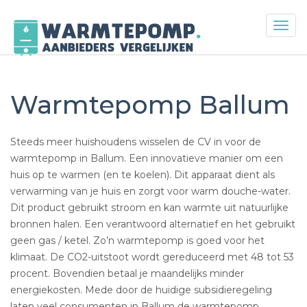
Togg
navig
Skip
to
content
Warmtepomp Ballum
Steeds meer huishoudens wisselen de CV in voor de
warmtepomp in Ballum. Een innovatieve manier om een
huis op te warmen (en te koelen). Dit apparaat dient als
verwarming van je huis en zorgt voor warm douche-water.
Dit product gebruikt stroom en kan warmte uit natuurlijke
bronnen halen. Een verantwoord alternatief en het gebruikt
geen gas / ketel. Zo’n warmtepomp is goed voor het
klimaat. De CO2-uitstoot wordt gereduceerd met 48 tot 53
procent. Bovendien betaal je maandelijks minder
energiekosten. Mede door de huidige subsidieregeling
laten veel consumenten in Ballum de warmtepomp