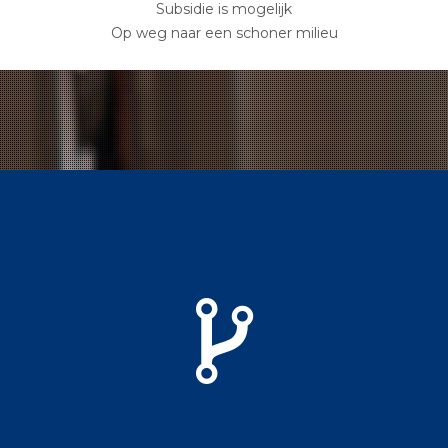
Subsidie is mogelijk
Op weg naar een schoner milieu