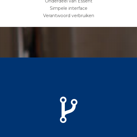
Onderdeel van Essent
Simpele interface
Verantwoord verbruiken