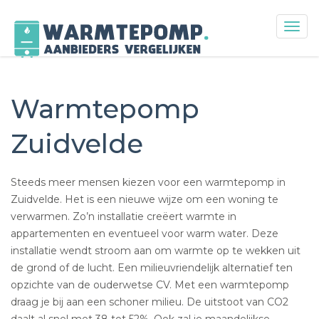
Togg
navig
Skip
to
content
Warmtepomp
Zuidvelde
Steeds meer mensen kiezen voor een warmtepomp in
Zuidvelde. Het is een nieuwe wijze om een woning te
verwarmen. Zo’n installatie creëert warmte in
appartementen en eventueel voor warm water. Deze
installatie wendt stroom aan om warmte op te wekken uit
de grond of de lucht. Een milieuvriendelijk alternatief ten
opzichte van de ouderwetse CV. Met een warmtepomp
draag je bij aan een schoner milieu. De uitstoot van CO2
daalt al snel met 38 tot 52%. Ook zal je maandelijkse