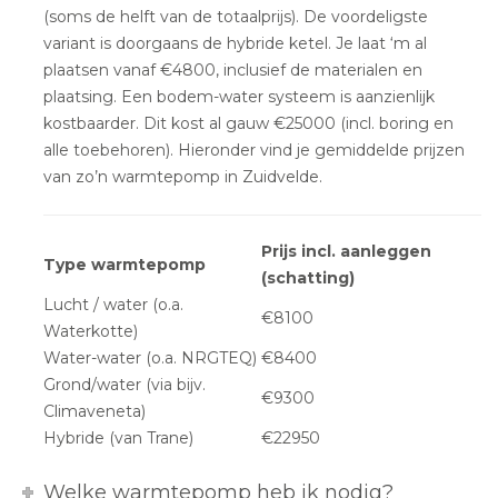
(soms de helft van de totaalprijs). De voordeligste
variant is doorgaans de hybride ketel. Je laat ‘m al
plaatsen vanaf €4800, inclusief de materialen en
plaatsing. Een bodem-water systeem is aanzienlijk
kostbaarder. Dit kost al gauw €25000 (incl. boring en
alle toebehoren). Hieronder vind je gemiddelde prijzen
van zo’n warmtepomp in Zuidvelde.
Prijs incl. aanleggen
Type warmtepomp
(schatting)
Lucht / water (o.a.
€8100
Waterkotte)
Water-water (o.a. NRGTEQ)
€8400
Grond/water (via bijv.
€9300
Climaveneta)
Hybride (van Trane)
€22950
Welke warmtepomp heb ik nodig?