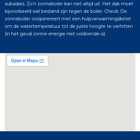
subsidies. Zo’n zonneboiler kan niet altijd uit. Het dak moet
bijvoorbeeld wel bestand zijn tegen de boiler. Check: De
zonneboiler coöperereert met een hulpverwarmingsketel
om de watertemperatuur tot de juiste hoogte te verhitten
(in het geval zonne-energie niet voldoende is).