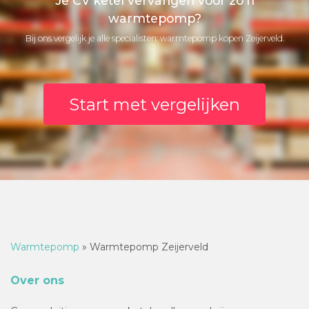
Je CV ketel vervangen voor zo'n
warmtepomp?
Bij ons vergelijk je alle specialisten: warmtepomp kopen Zeijerveld.
Start met vergelijken
Warmtepomp
»
Warmtepomp Zeijerveld
Over ons