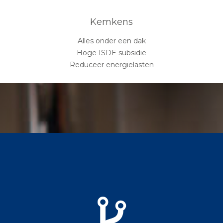
Kemkens
Alles onder een dak
Hoge ISDE subsidie
Reduceer energielasten