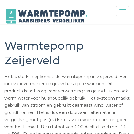
Togg
navig
Skip
to
content
Warmtepomp
Zeijerveld
Het is sterk in opkomst: de warmtepomp in Zeijerveld. Een
innovatieve manier om jouw huis op te warmen. Dit
product draagt zorg voor verwarming van jouw huis en ook
warm water voor huishoudelijk gebruik. Het systeem maakt
gebruik van stroom en gebruikt daarnaast wind, water of
grondbronnen. Het is dus een duurzaam alternatief in
vergelijking met gas (cv) ketels. Zo’n warmtepomp is goed
voor het klimaat. De uitstoot van CO2 daalt al snel met 44
tot 50%. En de kosten voor energie zullen teruglopen. Door