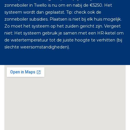
zonneboiler in Twello is nu om en nabij de €5250. Het
systeem wordt dan geplaatst. Tip: check ook de
zonneboiler subsidies. Plaatsen is niet bij elk huis mogelijk.
Zo moet het systeem op het zuiden gericht zijn. Vergeet
niet: Het systeem gebruik je samen met een HR-ketel om
de watertemperatuur tot de juiste hoogte te verhitten (bij
slechte weersomstandigheden).