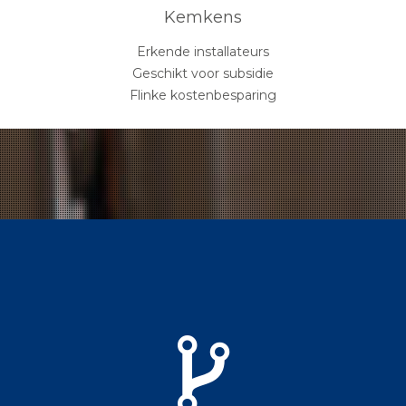
Kemkens
Erkende installateurs
Geschikt voor subsidie
Flinke kostenbesparing