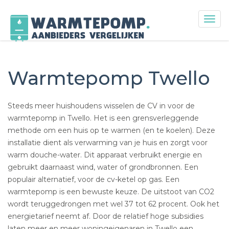
Togg
navig
Skip
to
content
Warmtepomp Twello
Steeds meer huishoudens wisselen de CV in voor de
warmtepomp in Twello. Het is een grensverleggende
methode om een huis op te warmen (en te koelen). Deze
installatie dient als verwarming van je huis en zorgt voor
warm douche-water. Dit apparaat verbruikt energie en
gebruikt daarnaast wind, water of grondbronnen. Een
populair alternatief, voor de cv-ketel op gas. Een
warmtepomp is een bewuste keuze. De uitstoot van CO2
wordt teruggedrongen met wel 37 tot 62 procent. Ook het
energietarief neemt af. Door de relatief hoge subsidies
laten meer en meer woningeigenaren in Twello een