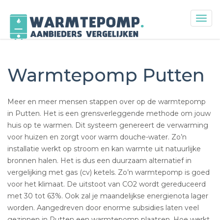
Togg
navig
Skip
to
content
Warmtepomp Putten
Meer en meer mensen stappen over op de warmtepomp
in Putten. Het is een grensverleggende methode om jouw
huis op te warmen. Dit systeem genereert de verwarming
voor huizen en zorgt voor warm douche-water. Zo’n
installatie werkt op stroom en kan warmte uit natuurlijke
bronnen halen. Het is dus een duurzaam alternatief in
vergelijking met gas (cv) ketels. Zo’n warmtepomp is goed
voor het klimaat. De uitstoot van CO2 wordt gereduceerd
met 30 tot 63%. Ook zal je maandelijkse energienota lager
worden. Aangedreven door enorme subsidies laten veel
gezinnen in Putten een warmtepomp plaatsen. Hoe werkt