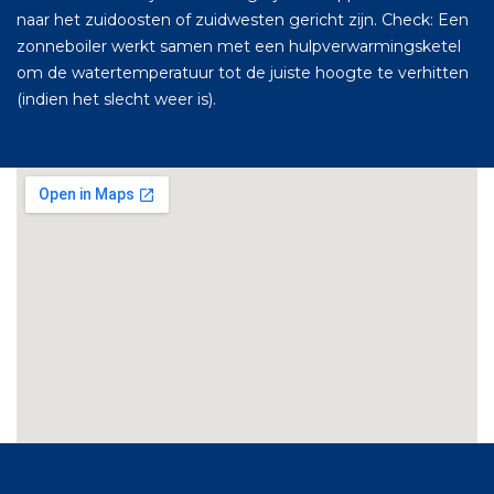
naar het zuidoosten of zuidwesten gericht zijn. Check: Een
zonneboiler werkt samen met een hulpverwarmingsketel
om de watertemperatuur tot de juiste hoogte te verhitten
(indien het slecht weer is).