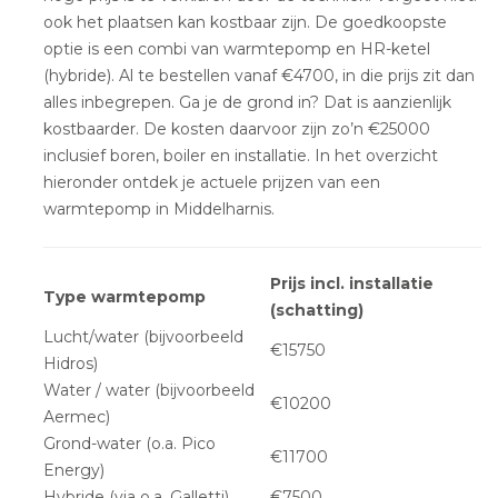
ook het plaatsen kan kostbaar zijn. De goedkoopste
optie is een combi van warmtepomp en HR-ketel
(hybride). Al te bestellen vanaf €4700, in die prijs zit dan
alles inbegrepen. Ga je de grond in? Dat is aanzienlijk
kostbaarder. De kosten daarvoor zijn zo’n €25000
inclusief boren, boiler en installatie. In het overzicht
hieronder ontdek je actuele prijzen van een
warmtepomp in Middelharnis.
Prijs incl. installatie
Type warmtepomp
(schatting)
Lucht/water (bijvoorbeeld
€15750
Hidros)
Water / water (bijvoorbeeld
€10200
Aermec)
Grond-water (o.a. Pico
€11700
Energy)
Hybride (via o.a. Galletti)
€7500