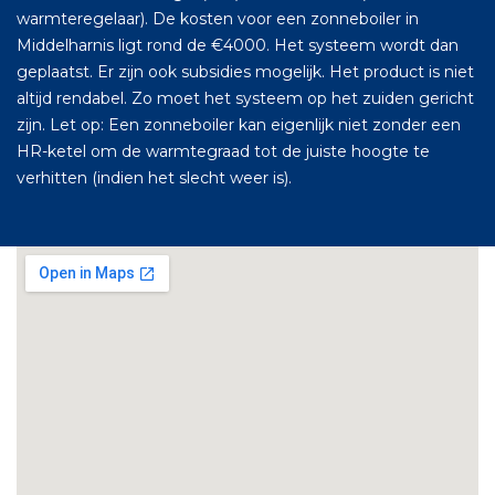
warmteregelaar). De kosten voor een zonneboiler in
Middelharnis ligt rond de €4000. Het systeem wordt dan
geplaatst. Er zijn ook subsidies mogelijk. Het product is niet
altijd rendabel. Zo moet het systeem op het zuiden gericht
zijn. Let op: Een zonneboiler kan eigenlijk niet zonder een
HR-ketel om de warmtegraad tot de juiste hoogte te
verhitten (indien het slecht weer is).