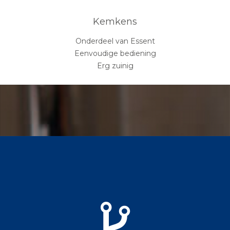
Kemkens
Onderdeel van Essent
Eenvoudige bediening
Erg zuinig