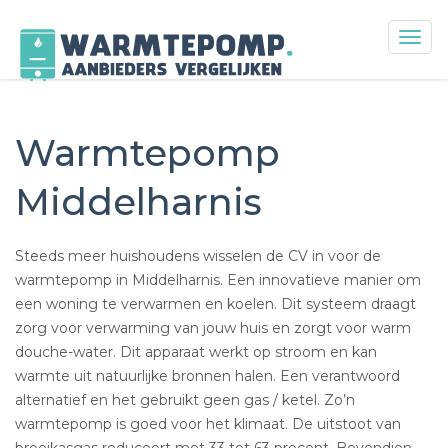
Togg
navig
Skip
to
content
Warmtepomp
Middelharnis
Steeds meer huishoudens wisselen de CV in voor de
warmtepomp in Middelharnis. Een innovatieve manier om
een woning te verwarmen en koelen. Dit systeem draagt
zorg voor verwarming van jouw huis en zorgt voor warm
douche-water. Dit apparaat werkt op stroom en kan
warmte uit natuurlijke bronnen halen. Een verantwoord
alternatief en het gebruikt geen gas / ketel. Zo’n
warmtepomp is goed voor het klimaat. De uitstoot van
broeikasgas reduceert met 33 tot 63 procent. Bovendien