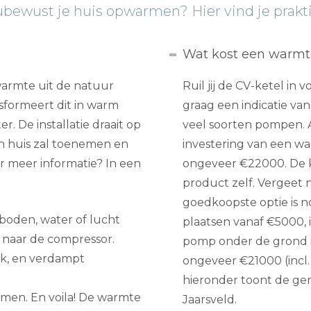
eubewust je huis opwarmen? Hier vind je prakt
Wat kost een warm
armte uit de natuur
Ruil jij de CV-ketel i
nsformeert dit in warm
graag een indicatie va
 De installatie draait op
veel soorten pompen. A
in huis zal toenemen en
investering van een w
er meer informatie? In een
ongeveer €22000. De k
product zelf. Vergeet ni
goedkoopste optie is n
 boden, water of lucht
plaatsen vanaf €5000, i
 naar de compressor.
pomp onder de grond is
ok, en verdampt
ongeveer €21000 (incl.
hieronder toont de ge
men. En voila! De warmte
Jaarsveld.