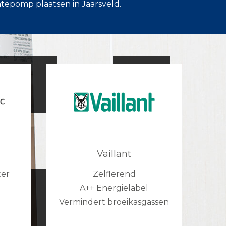
tepomp plaatsen in Jaarsveld.
Vaillant
ter
Zelflerend
A++ Energielabel
Vermindert broeikasgassen
g