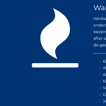
War
Vandaa
onders
kiezen
after 
de ges
K
W
A
K
V
G
J