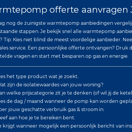
mtepomp offerte aanvragen J
g nog de zuinigste warmtepomp aanbiedingen vergelij
taande stappen. Je bekijk snel alle warmtepomp aanbied
? Tip: Kies niet blind de meest voordelige aanbieder. N
sales service. Een persoonlijke offerte ontvangen? Druk
telde vragen en start met besparen op gas en energie.
ies het type product wat je zoekt.
at zijn de isolatiewaardes van jouw woning?
an welke prijscategorie zit je te denken (of wil jij de ket
ies de dag / maand wanneer de pomp kan worden gepla
oer jouw geschatte verbruik gas & stroom in.
eef aan hoe je te bereiken bent.
e krijgt wanneer mogelijk een persoonlijk bericht van inst