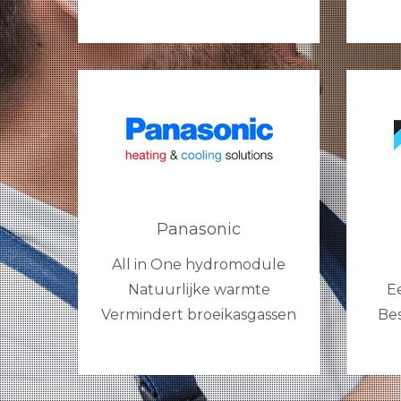
Panasonic
All in One hydromodule
Natuurlijke warmte
E
Vermindert broeikasgassen
Bes