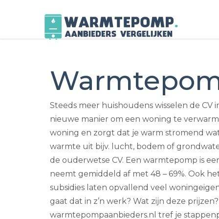
Skip
to
Warmtepomp
content
Steeds meer huishoudens wisselen de CV in
nieuwe manier om een woning te verwarme
woning en zorgt dat je warm stromend wate
warmte uit bijv. lucht, bodem of grondwater
de ouderwetse CV. Een warmtepomp is een 
neemt gemiddeld af met 48 – 69%. Ook het 
subsidies laten opvallend veel woningeig
gaat dat in z’n werk? Wat zijn deze prijzen
warmtepompaanbieders.nl tref je stappenpla