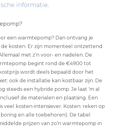
ische informatie.
tepomp?
n voor een warmtepomp? Dan ontvang je
n de kosten. Er zijn momenteel ontzettend
llemaal met z’n voor- en nadelen. De
armtepomp begint rond de €4900 tot
ostprijs wordt deels bepaald door het
et: ook de installatie kan kostbaar zijn. De
og steeds een hybride pomp. Je laat ‘m al
nclusief de materialen en plaatsing. Een
 veel kosten-intensiever. Kosten: reken op
 boring en alle toebehoren). De tabel
middelde prijzen van zo’n warmtepomp in