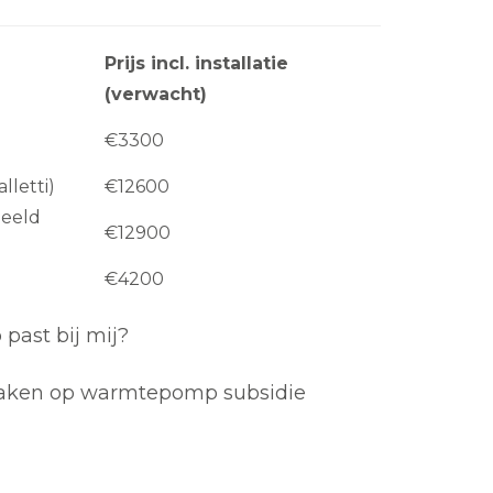
Prijs incl. installatie
(verwacht)
€3300
lletti)
€12600
beeld
€12900
€4200
ast bij mij?
maken op warmtepomp subsidie