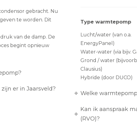
 condensor gebracht. Nu
geven te worden. Dit
Type warmtepomp
Lucht/water (van o.a.
e druk van de damp. De
EnergyPanel)
oces begint opnieuw
Water-water (via bijv. Ga
Grond / water (bijvoor
Clausius)
tepomp?
Hybride (door DUCO)
ijn er in Jaarsveld?
Welke warmtepomp p
Kan ik aanspraak 
(RVO)?