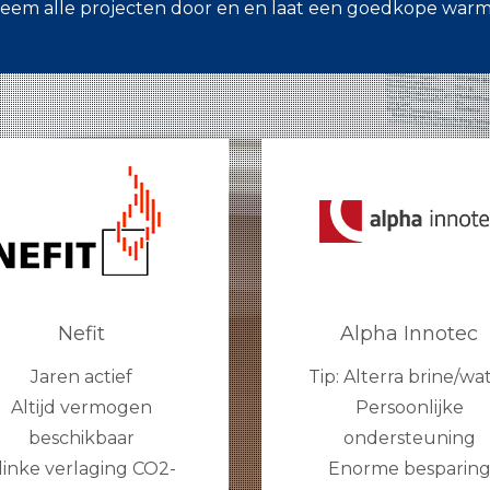
eem alle projecten door en en laat een goedkope warm
Nefit
Alpha Innotec
Jaren actief
Tip: Alterra brine/wa
Altijd vermogen
Persoonlijke
beschikbaar
ondersteuning
linke verlaging CO2-
Enorme besparin