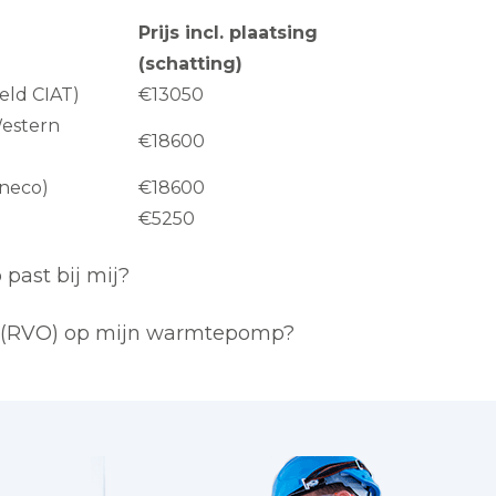
Prijs incl. plaatsing
(schatting)
eld CIAT)
€13050
Western
€18600
hneco)
€18600
€5250
ast bij mij?
e (RVO) op mijn warmtepomp?