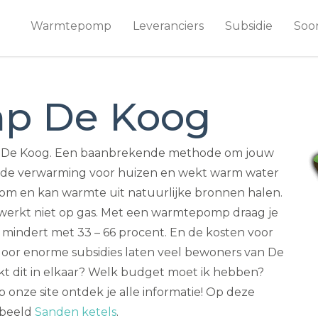
Warmtepomp
Leveranciers
Subsidie
Soo
p De Koog
in De Koog. Een baanbrekende methode om jouw
t de verwarming voor huizen en wekt warm water
room en kan warmte uit natuurlijke bronnen halen.
t werkt niet op gas. Met een warmtepomp draag je
t mindert met 33 – 66 procent. En de kosten voor
oor enorme subsidies laten veel bewoners van De
t dit in elkaar? Welk budget moet ik hebben?
p onze site ontdek je alle informatie! Op deze
rbeeld
Sanden ketels
.