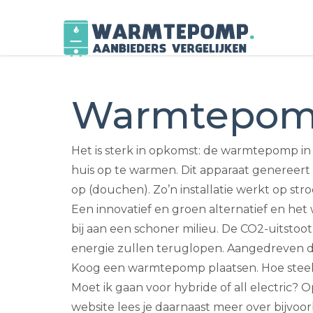
Skip
to
Warmtepom
content
Het is sterk in opkomst: de warmtepomp 
huis op te warmen. Dit apparaat genereer
op (douchen). Zo’n installatie werkt op st
Een innovatief en groen alternatief en he
bij aan een schoner milieu. De CO2-uitstoo
energie zullen teruglopen. Aangedreven d
Koog een warmtepomp plaatsen. Hoe steek
Moet ik gaan voor hybride of all electric? O
website lees je daarnaast meer over bijvoo