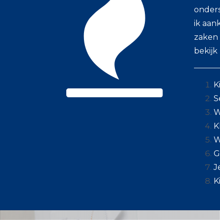
onders
ik aan
zaken 
bekijk
K
S
W
K
W
G
J
K