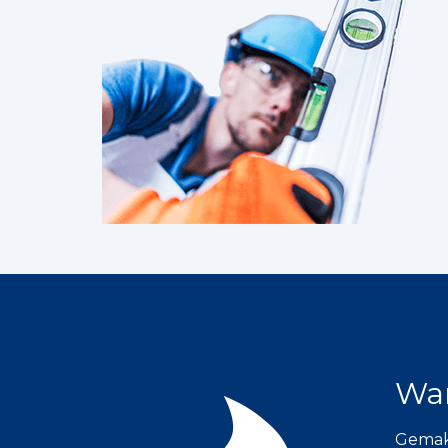
War
Gemakk