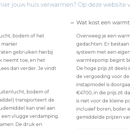
r jouw huis verwarmen? Op deze website vin
Wat kost een warm
ucht, bodem of het
Overweeg je een warm
 manier
gedachten. Er bestaan o
aten gebruiken hierbij
systeem met een eigen 
k neemt toe, en het
warmtepomp begint bi
ees dan verder. Je vindt
De hoge prijs zit deel
de vergoeding voor de 
instapmodel is doorgaa
uitenlucht, bodem of
€4700, in die prijs zit 
iddel) transporteert de
is niet voor de kleine
oudemiddel kan snel aan
inclusief boren, boiler 
t een vlugge verdamping.
gemiddelde prijzen v
samen. De druk en