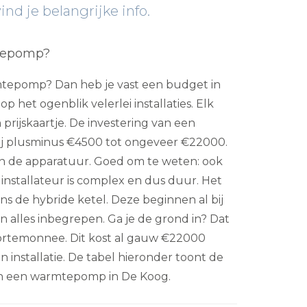
d je belangrijke info.
tepomp?
tepomp? Dan heb je vast een budget in
p het ogenblik velerlei installaties. Elk
prijskaartje. De investering van een
j plusminus €4500 tot ongeveer €22000.
s in de apparatuur. Goed om te weten: ook
installateur is complex en dus duur. Het
ns de hybride ketel. Deze beginnen al bij
dan alles inbegrepen. Ga je de grond in? Dat
 portemonnee. Dit kost al gauw €22000
en installatie. De tabel hieronder toont de
an een warmtepomp in De Koog.