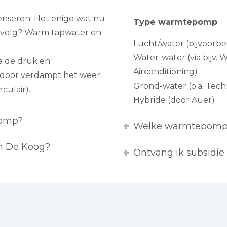
enseren. Het enige wat nu
Type warmtepomp
 gevolg? Warm tapwater en
Lucht/water (bijvoorbe
Water-water (via bijv. 
a de druk en
Airconditioning)
rdoor verdampt het weer.
Grond-water (o.a. Tec
culair).
Hybride (door Auer)
pomp?
Welke warmtepomp p
in De Koog?
Ontvang ik subsidi