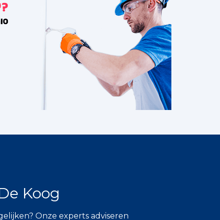
 De Koog
lijken? Onze experts adviseren