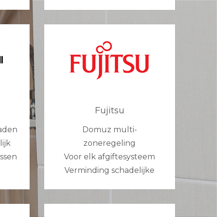
Fujitsu
aden
Domuz multi-
ijk
zoneregeling
assen
Voor elk afgiftesysteem
Verminding schadelijke