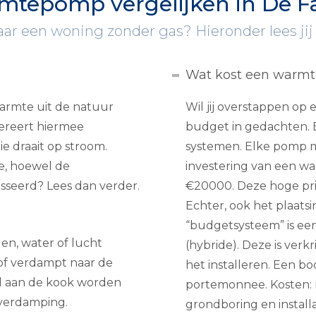
mtepomp vergelijken in De F
naar een woning zonder gas? Hieronder lees jij
Wat kost een warm
rmte uit de natuur
Wil jij overstappen o
nereert hiermee
budget in gedachten. E
e draait op stroom.
systemen. Elke pomp m
e, hoewel de
investering van een wa
esseerd? Lees dan verder.
€20000. Deze hoge prij
Echter, ook het plaats
“budgetsysteem” is e
n, water of lucht
(hybride). Deze is ver
tof verdampt naar de
het installeren. Een b
el aan de kook worden
portemonnee. Kosten: 
 verdamping.
grondboring en installa