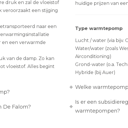
 druk en zal de vloeistof
huidige prijzen van e
veroorzaakt een stijging
transporteerd naar een
Type warmtepomp
verwarmingsinstallatie
Lucht / water (via bijv. 
er en een verwarmde
Water/water (zoals We
Airconditioning)
ruk van de damp. Zo kan
Grond-water (o.a. Tec
 vloeistof. Alles begint
Hybride (bij Auer)
Welke warmtepomp pa
omp?
Is er een subsidiere
in De Falom?
warmtepompen?