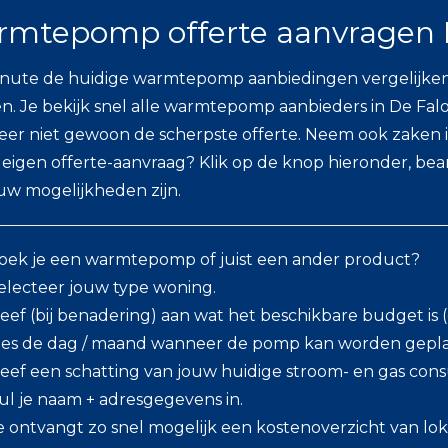
mtepomp offerte aanvragen
inute de huidige warmtepomp aanbiedingen vergelijke
n. Je bekijk snel alle warmtepomp aanbieders in De Falom
eer niet gewoon de scherpste offerte. Neem ook zaken i
 eigen offerte-aanvraag? Klik op de knop hieronder, b
uw mogelijkheden zijn.
oek je een warmtepomp of juist een ander product?
electeer jouw type woning.
eef (bij benadering) aan wat het beschikbare budget is (o
ies de dag / maand wanneer de pomp kan worden gepla
eef een schatting van jouw huidige stroom- en gas con
ul je naam + adresgegevens in.
e ontvangt zo snel mogelijk een kostenoverzicht van loka