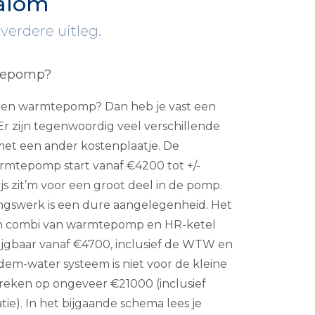
alom
 verdere uitleg.
tepomp?
p een warmtepomp? Dan heb je vast een
r zijn tegenwoordig veel verschillende
et een ander kostenplaatje. De
rmtepomp start vanaf €4200 tot +/-
s zit’m voor een groot deel in de pomp.
ingswerk is een dure aangelegenheid. Het
en combi van warmtepomp en HR-ketel
krijgbaar vanaf €4700, inclusief de WTW en
odem-water systeem is niet voor de kleine
reken op ongeveer €21000 (inclusief
tie). In het bijgaande schema lees je