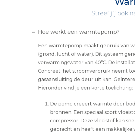
War
Streef jij ook 
Hoe werkt een warmtepomp?
Een warmtepomp maakt gebruik van wa
(grond, lucht of water). Dit systeem ge
verwarmingswater van 40⁰C. De installati
Concreet: het stroomverbruik neemt to
gasaansluiting de deur uit kan. Geïnter
Hieronder vind je een korte toelichting:
De pomp creëert warmte door bode
bronnen. Een speciaal soort vloeis
compressor. Deze vloeistof kan sn
gebracht en heeft een makkelijke