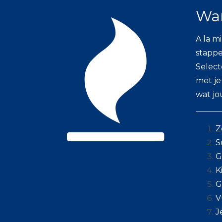
War
A la m
stappe
Select
met je
wat jo
Z
S
G
K
G
V
J