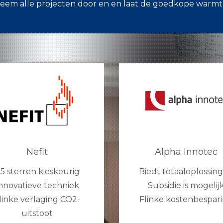
eem alle projecten door en en laat de goedkope warmt
Nefit
Alpha Innotec
.5 sterren kieskeurig
Biedt totaaloplossin
nnovatieve techniek
Subsidie is mogelij
linke verlaging CO2-
Flinke kostenbespar
uitstoot