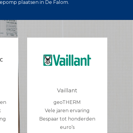
epomp plaatsen in De Falom.
Vaillant
gen
geoTHERM
k
Vele jaren ervaring
ing
Bespaar tot honderden
euro’s