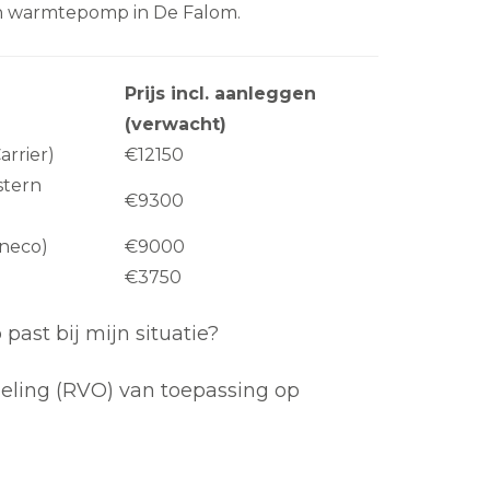
en warmtepomp in De Falom.
Prijs incl. aanleggen
(verwacht)
Carrier)
€12150
stern
€9300
hneco)
€9000
€3750
st bij mijn situatie?
geling (RVO) van toepassing op