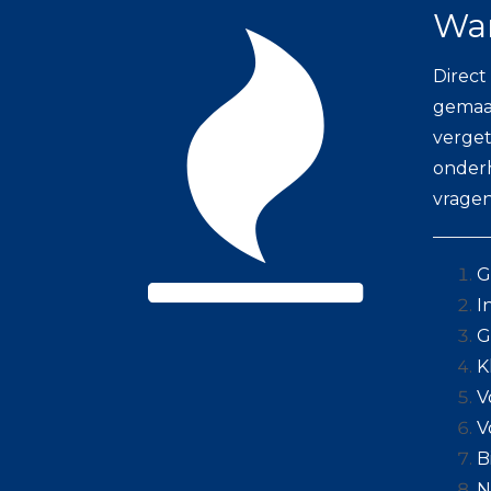
War
Direct
gemaak
verget
onderh
vragen
G
I
G
K
V
V
B
N