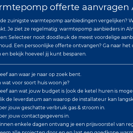
mtepomp offerte aanvragen 
 de zuinigste warmtepomp aanbiedingen vergelijken? 
t. Je ziet ze regelmatig: warmtepomp aanbieders in Alm
en: Selecteer nooit doodleuk de meest voordelige aanbi
oud. Een persoonlijke offerte ontvangen? Ga naar het 
 en bekijk hoeveel jij kunt besparen.
eef aan waar je naar op zoek bent.
n wat voor soort huis woon je?
eef aan wat jouw budget is (ook de ketel huren is mogeli
lik de leverdatum aan waarop de installateur kan lang
oer jouw geschatte verbruik gas & stroom in.
oer jouw contactgegevens in.
innen enkele dagen ontvang je een prijsvoorstel van regi
eem alle projecten door en en laat een goedkope warm