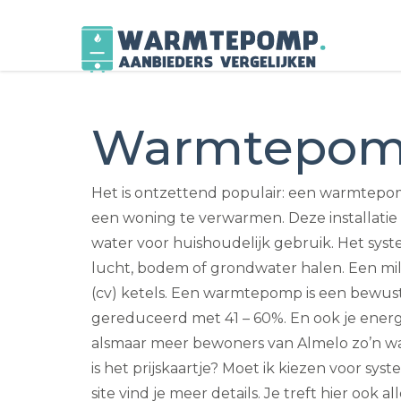
Skip
to
Warmtepom
content
Het is ontzettend populair: een warmtep
een woning te verwarmen. Deze installati
water voor huishoudelijk gebruik. Het sys
lucht, bodem of grondwater halen. Een milie
(cv) ketels. Een warmtepomp is een bewust
gereduceerd met 41 – 60%. En ook je energ
alsmaar meer bewoners van Almelo zo’n wa
is het prijskaartje? Moet ik kiezen voor s
site vind je meer details. Je treft hier ook a