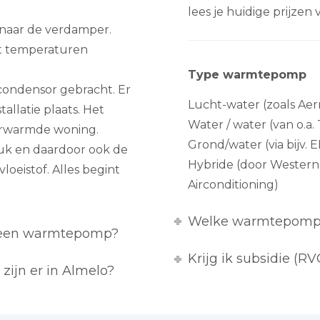
lees je huidige prijze
 naar de verdamper.
at temperaturen
Type warmtepomp
condensor gebracht. Er
Lucht-water (zoals Ae
allatie plaats. Het
Water / water (van o.a
erwarmde woning.
Grond/water (via bijv. 
ruk en daardoor ook de
Hybride (door Western
oeistof. Alles begint
Airconditioning)
Welke warmtepomp 
t een warmtepomp?
Krijg ik subsidie (
ijn er in Almelo?