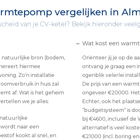
rmtepomp vergelijken in Alm
scheid van je CV-ketel? Bekijk hieronder veel
Wat kost een warm
natuurlijke bron (bodem,
Oriënteer jij je op d
genereert hiermee
ontvang je graag een i
ning. Zo’n installatie
ogenblik velerlei insta
roomverbruik in huis zal
De prijs van een warm
emt af. Wat is het geheim
ongeveer €20000. Het pr
rtellen we je alles:
Echter, ook het plaats
“budgetsysteem” is doo
natuurlijke
bij €4600, inclusief d
 wordt naar een
alternatief is veel kos
istof kookt al snel, en
€21000 (incl. boring e