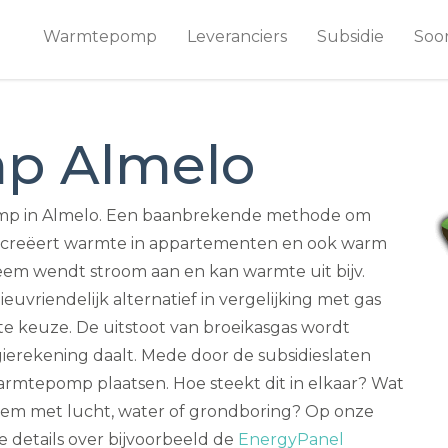
Warmtepomp
Leveranciers
Subsidie
Soo
p Almelo
omp in Almelo. Een baanbrekende methode om
e creëert warmte in appartementen en ook warm
teem wendt stroom aan en kan warmte uit bijv.
uvriendelijk alternatief in vergelijking met gas
e keuze. De uitstoot van broeikasgas wordt
ierekening daalt. Mede door de subsidieslaten
rmtepomp plaatsen. Hoe steekt dit in elkaar? Wat
ysteem met lucht, water of grondboring? Op onze
lle details over bijvoorbeeld de
EnergyPanel