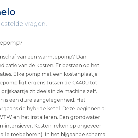
elo
gestelde vragen.
tepomp?
e aanschaf van een warmtepomp? Dan
ndicatie van de kosten. Er bestaan op het
llaties. Elke pomp met een kostenplaatje.
tepomp ligt ergens tussen de €4400 tot
ijskaartje zit deels in de machine zelf.
en is een dure aangelegenheid. Het
rgaans de hybride ketel. Deze beginnen al
e WTW en het installeren. Een grondwater
ten-intensiever. Kosten: reken op ongeveer
n alle toebehoren). In het bijgaande schema