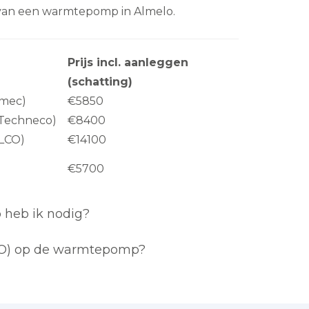
n van een warmtepomp in Almelo.
Prijs incl. aanleggen
(schatting)
rmec)
€5850
. Techneco)
€8400
ELCO)
€14100
€5700
heb ik nodig?
RVO) op de warmtepomp?