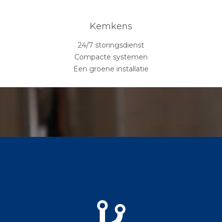
Kemkens
24/7 storingsdienst
Compacte systemen
Een groene installatie