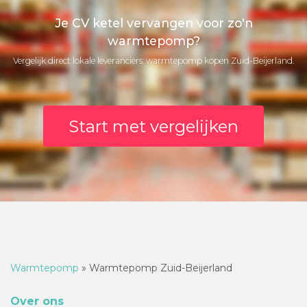
Je CV ketel vervangen voor zo'n
warmtepomp?
Vergelijk direct lokale leveranciers: warmtepomp kopen Zuid-Beijerland.
Start met vergelijken
Warmtepomp
»
Warmtepomp Zuid-Beijerland
Over ons