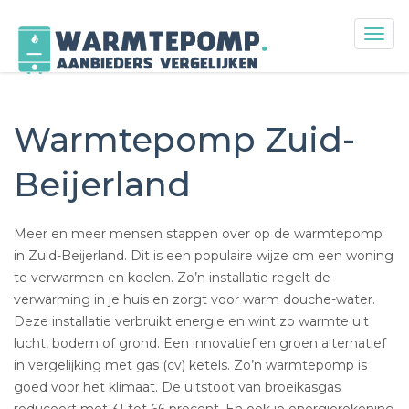
Togg
navig
Skip
to
content
Warmtepomp Zuid-
Beijerland
Meer en meer mensen stappen over op de warmtepomp
in Zuid-Beijerland. Dit is een populaire wijze om een woning
te verwarmen en koelen. Zo’n installatie regelt de
verwarming in je huis en zorgt voor warm douche-water.
Deze installatie verbruikt energie en wint zo warmte uit
lucht, bodem of grond. Een innovatief en groen alternatief
in vergelijking met gas (cv) ketels. Zo’n warmtepomp is
goed voor het klimaat. De uitstoot van broeikasgas
reduceert met 31 tot 66 procent. En ook je energierekening