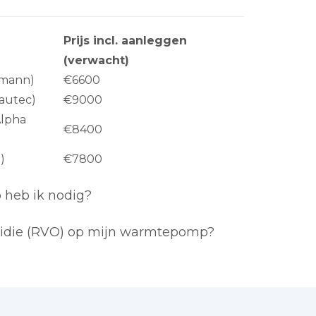
Prijs incl. aanleggen
(verwacht)
ssmann)
€6600
Hautec)
€9000
Alpha
€8400
)
€7800
heb ik nodig?
bsidie (RVO) op mijn warmtepomp?