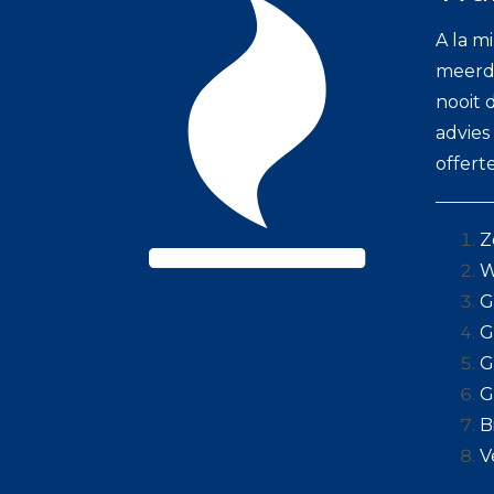
A la m
meerde
nooit 
advies
offerte
Z
W
G
G
G
G
B
V