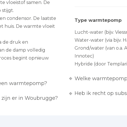
e vloeistof samen. De
tijgt.
n condensor. De laatste
Type warmtepomp
et huis. De warmte vloeit
Lucht-water (bijv. Vie
Water-water (via bijv. 
a de druk en
Grond/water (van o.a. 
kan de damp volledig
Innotec)
proces begint opnieuw
Hybride (door Templari
Welke warmtepomp 
t een warmtepomp?
Heb ik recht op su
zijn er in Woubrugge?