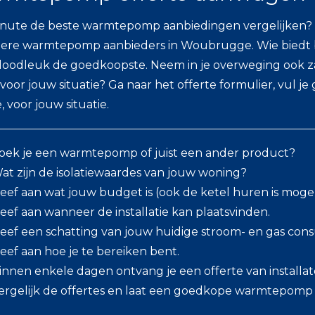
inute de beste warmtepomp aanbiedingen vergelijken? On
re warmtepomp aanbieders in Woubrugge. Wie biedt bij 
doodleuk de goedkoopste. Neem in je overweging ook zake
 voor jouw situatie? Ga naar het offerte formulier, vul je 
, voor jouw situatie.
oek je een warmtepomp of juist een ander product?
at zijn de isolatiewaardes van jouw woning?
eef aan wat jouw budget is (ook de ketel huren is mogeli
eef aan wanneer de installatie kan plaatsvinden.
eef een schatting van jouw huidige stroom- en gas con
eef aan hoe je te bereiken bent.
innen enkele dagen ontvang je een offerte van installate
ergelijk de offertes en laat een goedkope warmtepomp