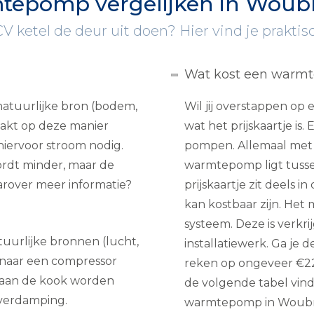
tepomp vergelijken in Woub
 CV ketel de deur uit doen? Hier vind je praktis
Wat kost een warm
atuurlijke bron (bodem,
Wil jij overstappen o
maakt op deze manier
wat het prijskaartje is
hiervoor stroom nodig.
pompen. Allemaal met z
rdt minder, maar de
warmtepomp ligt tusse
aarover meer informatie?
prijskaartje zit deels i
kan kostbaar zijn. Het
systeem. Deze is verkri
uurlijke bronnen (lucht,
installatiewerk. Ga je d
t naar een compressor
reken op ongeveer €220
l aan de kook worden
de volgende tabel vind
 verdamping.
warmtepomp in Woub