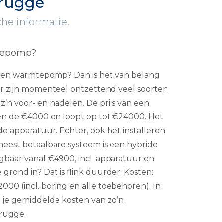
rugge
che informatie.
tepomp?
p een warmtepomp? Dan is het van belang
. Er zijn momenteel ontzettend veel soorten
’n voor- en nadelen. De prijs van een
n de €4000 en loopt op tot €24000. Het
n de apparatuur. Echter, ook het installeren
 meest betaalbare systeem is een hybride
jgbaar vanaf €4900, incl. apparatuur en
e grond in? Dat is flink duurder. Kosten:
00 (incl. boring en alle toebehoren). In
 je gemiddelde kosten van zo’n
rugge.