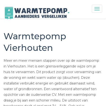
Togg
navig
Skip
to
content
Warmtepomp
Vierhouten
Meer en meer mensen stappen over op de warmtepomp
in Vierhouten. Het is een grensverleggende wijze om je
huis te verwarmen. Dit product zorgt voor verwarming van
de woning en wekt warm water op (douchen). Deze
installatie verbruikt energie en gebruikt daarnaast wind,
water of grondbronnen. Een verantwoord alternatief ten
opzichte van de ouderwetse CV. Met een warmtepomp
draag je bij aan een schoner milieu. De uitstoot van
broeikasgas daalt al snel met 34 – 54%. Ook zal je