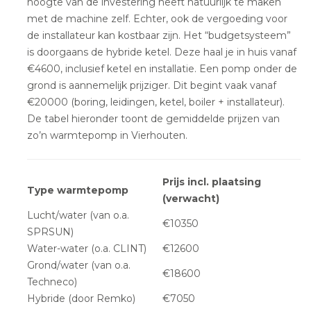
hoogte van de investering heeft natuurlijk te maken
met de machine zelf. Echter, ook de vergoeding voor
de installateur kan kostbaar zijn. Het “budgetsysteem”
is doorgaans de hybride ketel. Deze haal je in huis vanaf
€4600, inclusief ketel en installatie. Een pomp onder de
grond is aannemelijk prijziger. Dit begint vaak vanaf
€20000 (boring, leidingen, ketel, boiler + installateur).
De tabel hieronder toont de gemiddelde prijzen van
zo’n warmtepomp in Vierhouten.
Prijs incl. plaatsing
Type warmtepomp
(verwacht)
Lucht/water (van o.a.
€10350
SPRSUN)
Water-water (o.a. CLINT)
€12600
Grond/water (van o.a.
€18600
Techneco)
Hybride (door Remko)
€7050