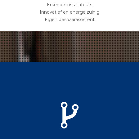
Erkende installateurs
Innovatief en energeizuinig
Eigen bespaarassistent