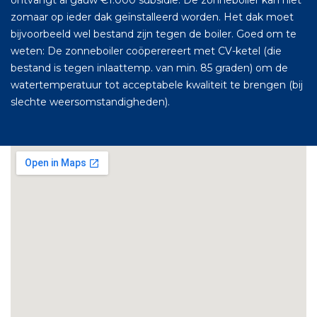
zomaar op ieder dak geïnstalleerd worden. Het dak moet
bijvoorbeeld wel bestand zijn tegen de boiler. Goed om te
weten: De zonneboiler coöperereert met CV-ketel (die
bestand is tegen inlaattemp. van min. 85 graden) om de
watertemperatuur tot acceptabele kwaliteit te brengen (bij
slechte weersomstandigheden).