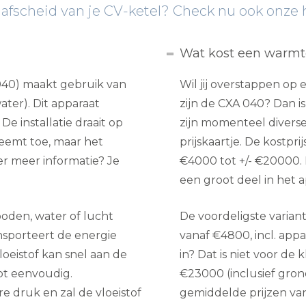
 afscheid van je CV-ketel? Check nu ook onze
Wat kost een warm
40) maakt gebruik van
Wil jij overstappen o
ater). Dit apparaat
zijn de CXA 040? Dan is 
De installatie draait op
zijn momenteel diverse
eemt toe, maar het
prijskaartje. De kostp
ver meer informatie? Je
€4000 tot +/- €20000. 
een groot deel in het ap
oden, water of lucht
De voordeligste variant
ansporteert de energie
vanaf €4800, incl. appa
oeistof kan snel aan de
in? Dat is niet voor de 
t eenvoudig.
€23000 (inclusief grond
 druk en zal de vloeistof
gemiddelde prijzen va