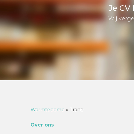
Je CV
Wij verge
Warmtepomp
»
Trane
Over ons