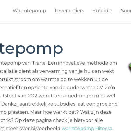
Warmtepomp
Leveranciers
Subsidie
Soo
mtepomp
mtepomp van Trane. Een innovatieve methode om
stallatie dient als verwarming van je huis en wekt
bruikt stroom om warmte op te wekken uit de
ternatief ten opzichte van de ouderwetse CV. Zo’n
 uitstoot van CO2 wordt teruggedrongen met wel
 Dankzij aantrekkelijke subsidies laat een groeiend
 plaatsen. Maar hoe werkt dat? Wat zijn deze
ectric? Op deze pagina check je hiervoor alle
ast meer over bijvoorbeeld
warmtepomp Hitecsa
.