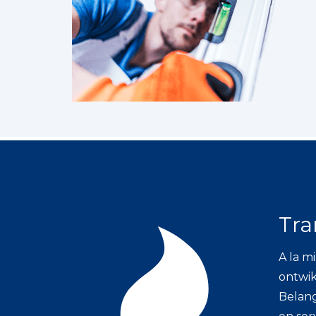
Tra
A la m
ontwik
Belang