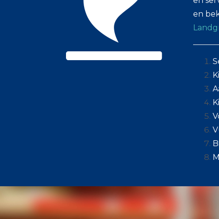
en ser
en bek
Landg
S
K
A
K
V
V
B
M