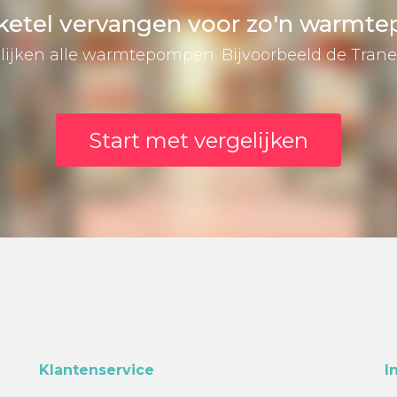
 ketel vervangen voor zo'n warmt
lijken alle warmtepompen. Bijvoorbeeld de Tran
Start met vergelijken
Klantenservice
I