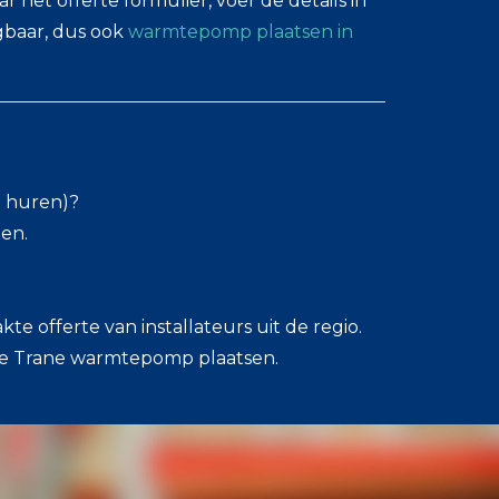
 het offerte formulier, voer de details in
jgbaar, dus ook
warmtepomp plaatsen in
el huren)?
en.
 offerte van installateurs uit de regio.
ope Trane warmtepomp plaatsen.