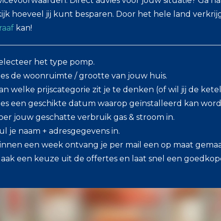
vicevoorwaarden. Direct advies voor jouw situatie? Ga naar
ijk hoeveel jij kunt besparen. Door het hele land verkri
raaf
kan!
electeer het type pomp.
ies de woonruimte / grootte van jouw huis.
an welke prijscategorie zit je te denken (of wil jij de ket
ies een geschikte datum waarop geïnstalleerd kan word
oer jouw geschatte verbruik gas & stroom in.
ul je naam + adresgegevens in.
innen een week ontvang je per mail een op maat gemaakte
aak een keuze uit de offertes en laat snel een goedk