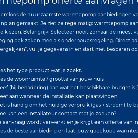
mtepomp offerte aanvragen 
eemloos de duurzaamste warmtepomp aanbiedingen ver
nplan gemaakt. Je ziet ze regelmatig: warmtepomp aanbi
 te kiezen. Belangrijk: Selecteer nooit zomaar de meest 
ging ook zaken mee als onderhoudsregeling. Direct advi
ergelijken”, vul je gegevens in en start met besparen op
ies het type product wat je zoekt.
ies de woonruimte / grootte van jouw huis.
eef (bij benadering) aan wat het beschikbare budget is (o
eef aan wanneer de installatie kan plaatsvinden.
et is handig om het huidige verbruik (gas + stroom) te 
oe kan een installateur contact met je zoeken?
e aanvraag wordt verwerkt en je krijgt een offerte van in
ies de beste aanbieding en laat jouw goedkope warmtep