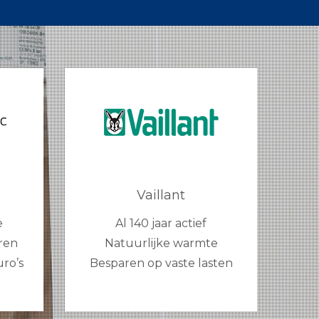
Vaillant
e
Al 140 jaar actief
eren
Natuurlijke warmte
ro’s
Besparen op vaste lasten