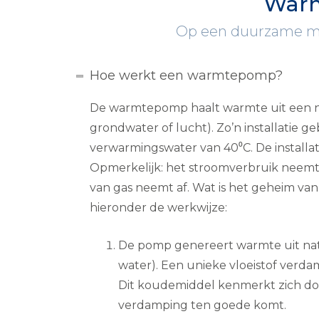
Warm
Op een duurzame man
Hoe werkt een warmtepomp?
De warmtepomp haalt warmte uit een n
grondwater of lucht). Zo’n installatie g
verwarmingswater van 40⁰C. De installati
Opmerkelijk: het stroomverbruik neemt 
van gas neemt af. Wat is het geheim van
hieronder de werkwijze:
De pomp genereert warmte uit nat
water). Een unieke vloeistof verd
Dit koudemiddel kenmerkt zich do
verdamping ten goede komt.