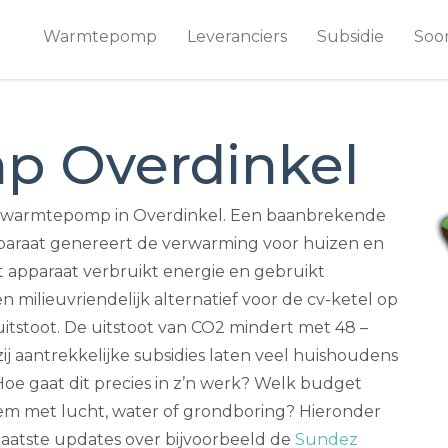
Warmtepomp
Leveranciers
Subsidie
Soo
 Overdinkel
 warmtepomp in Overdinkel. Een baanbrekende
paraat genereert de verwarming voor huizen en
t apparaat verbruikt energie en gebruikt
 milieuvriendelijk alternatief voor de cv-ketel op
itstoot. De uitstoot van CO2 mindert met 48 –
ij aantrekkelijke subsidies laten veel huishoudens
e gaat dit precies in z’n werk? Welk budget
eem met lucht, water of grondboring? Hieronder
de laatste updates over bijvoorbeeld de
Sundez