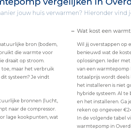
tepomp vergelijken in Overd
ier jouw huis verwarmen? Hieronder vind je 
Wat kost een warm
atuurlijke bron (bodem,
Wil jij overstappen o
ebruikt die warmte voor
benieuwd wat de kosten
e draait op stroom.
oplossingen. Ieder met 
toe, maar het verbruik
van een warmtepomp l
 dit systeem? Je vindt
totaalprijs wordt deels
het installeren is nie
hybride systeem. Al te
uurlijke bronnen (lucht,
en het installeren. Ga j
ampt naar de compressor.
reken op ongeveer €240
or lage kookpunten, wat
In de volgende tabel v
warmtepomp in Overdi