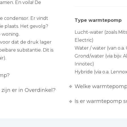
amen. En voila! De
 condensor. Er vindt
Type warmtepomp
ie plaats. Het gevolg?
Lucht-water (zoals Mits
 woning.
Electric)
 voor dat de druk lager
Water / water (van o.a. 
eibare substantie. Dit is
Grond/water (via bijv. 
r).
Innotec)
Hybride (via o.a. Lenno
omp?
Welke warmtepomp 
ijn er in Overdinkel?
Is er warmtepomp su