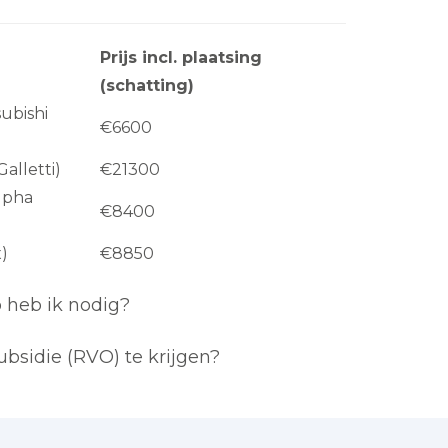
Prijs incl. plaatsing
(schatting)
ubishi
€6600
Galletti)
€21300
Alpha
€8400
x)
€8850
heb ik nodig?
bsidie (RVO) te krijgen?