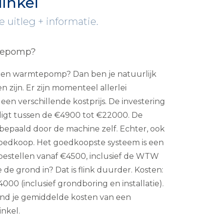
inkel
uitleg + informatie.
tepomp?
p een warmtepomp? Dan ben je natuurlijk
 zijn. Er zijn momenteel allerlei
een verschillende kostprijs. De investering
igt tussen de €4900 tot €22000. De
 bepaald door de machine zelf. Echter, ook
t goedkoop. Het goedkoopste systeem is een
 bestellen vanaf €4500, inclusief de WTW
e de grond in? Dat is flink duurder. Kosten:
00 (inclusief grondboring en installatie).
ind je gemiddelde kosten van een
nkel.