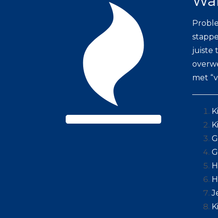
War
Probl
stappe
juiste
overwe
met “v
K
K
G
G
H
H
J
K