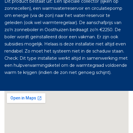
Dit product bestaat uit: Een speciale collector (lijken op
zonnecellen), een warmwaterreservoir en circulatiepomp
om energie (via de zon) naar het water-reservoir te
geleiden (ook wel warmteregelaar). De aanschafprijs van
zo’n zonneboiler in Oosthuizen bedraagt zo’n €2250. De
boiler wordt geïnstalleerd door een vakman. Er zijn ook
subsidies mogelijk. Helaas is deze installatie niet altijd even
rendabel. Zo moet het systeem niet in de schaduw staan.
Check: Dit type installatie werkt altijd in samenwerking met
een hulpverwarmingsketel om de warmtegraad voldoende
warm te krijgen (indien de zon niet genoeg schijnt).