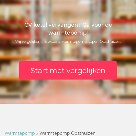
CV ketel vervangen? Ga voor de
warmtepomp!
Wij vergelijken alle experts: warmtepomp kopen Oosthuizen.
Start met vergelijken
Warmtepomp
»
Warmtepomp Oosthuizen