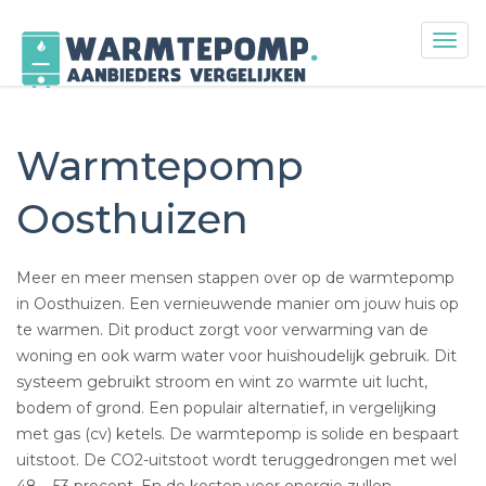
Togg
navig
Skip
to
content
Warmtepomp
Oosthuizen
Meer en meer mensen stappen over op de warmtepomp
in Oosthuizen. Een vernieuwende manier om jouw huis op
te warmen. Dit product zorgt voor verwarming van de
woning en ook warm water voor huishoudelijk gebruik. Dit
systeem gebruikt stroom en wint zo warmte uit lucht,
bodem of grond. Een populair alternatief, in vergelijking
met gas (cv) ketels. De warmtepomp is solide en bespaart
uitstoot. De CO2-uitstoot wordt teruggedrongen met wel
48 – 53 procent. En de kosten voor energie zullen