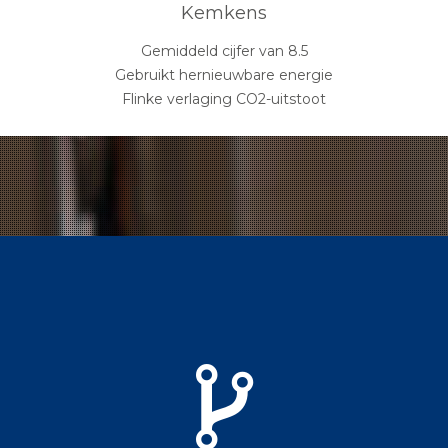
Kemkens
Gemiddeld cijfer van 8.5
Gebruikt hernieuwbare energie
Flinke verlaging CO2-uitstoot