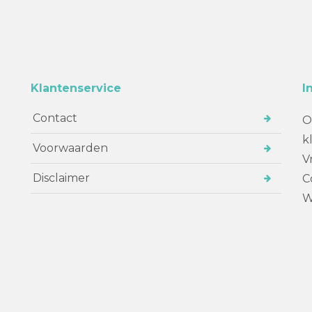
Klantenservice
I
Contact
O
k
Voorwaarden
V
Disclaimer
C
W