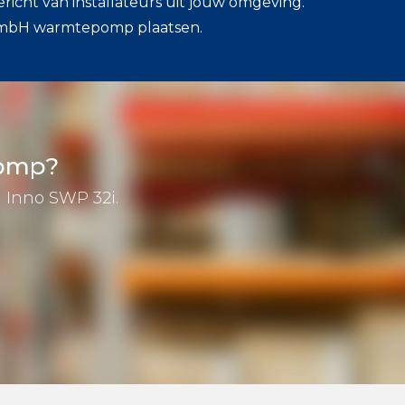
ericht van installateurs uit jouw omgeving.
 GmbH warmtepomp plaatsen.
pomp?
H Inno SWP 32i.