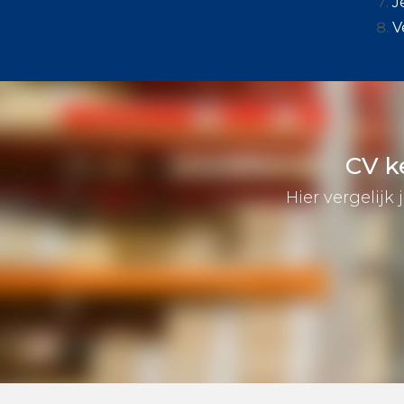
J
V
CV k
Hier vergelijk