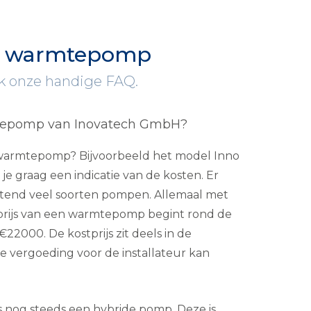
bH warmtepomp
ok onze handige FAQ.
tepomp van Inovatech GmbH?
 warmtepomp? Bijvoorbeeld het model Inno
e graag een indicatie van de kosten. Er
tend veel soorten pompen. Allemaal met
 prijs van een warmtepomp begint rond de
22000. De kostprijs zit deels in de
de vergoeding voor de installateur kan
s nog steeds een hybride pomp. Deze is