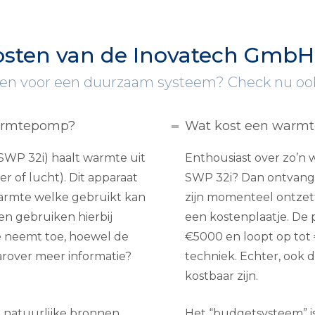
osten van de Inovatech Gm
ngen voor een duurzaam systeem? Check nu o
armtepomp?
Wat kost een warm
WP 32i) haalt warmte uit
Enthousiast over zo’n
 of lucht). Dit apparaat
SWP 32i? Dan ontvang j
armte welke gebruikt kan
zijn momenteel ontzet
n gebruiken hierbij
een kostenplaatje. De
e neemt toe, hoewel de
€5000 en loopt op tot €
aarover meer informatie?
techniek. Echter, ook 
kostbaar zijn.
t natuurlijke bronnen
Het “budgetsysteem” i