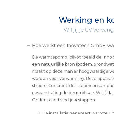
Werking en k
Wil jij je CV verva
Hoe werkt een Inovatech GmbH w
De warmtepomp (bijvoorbeeld de Inno S
een natuurlijke bron (bodem, grondwater
maakt op deze manier hoogwaardige w
worden voor verwarming. Deze apparate
stroom. Concreet: de stroomconsumpti
gasaansluiting de deur uit kan. Wil jij d
Onderstaand vind je 4 stappen:
De installatie genereert warmte ui