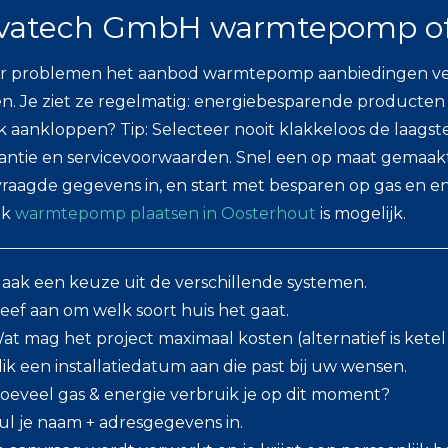
vatech GmbH warmtepomp of
 problemen het aanbod warmtepomp aanbiedingen verge
n. Je ziet ze regelmatig: energiebesparende producten 
k aankloppen? Tip: Selecteer nooit klakkeloos de laagste p
antie en servicevoorwaarden. Snel een op maat gemaakte
raagde gegevens in, en start met besparen op gas en en
ok
warmtepomp plaatsen in Oosterhout
is mogelijk.
aak een keuze uit de verschillende systemen.
eef aan om welk soort huis het gaat.
at mag het project maximaal kosten (alternatief is kete
lik een installatiedatum aan die past bij uw wensen.
oeveel gas & energie verbruik je op dit moment?
ul je naam + adresgegevens in.