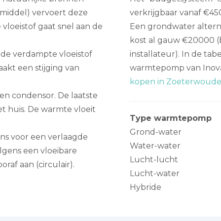
demiddel) vervoert deze
verkrijgbaar vanaf €45
vloeistof gaat snel aan de
Een grondwater alterna
kost al gauw €20000 (bo
de verdampte vloeistof
installateur). In de tab
kt een stijging van
warmtepomp van Inova
kopen in Zoeterwoud
n condensor. De laatste
et huis. De warmte vloeit
Type warmtepomp
Grond-water
ens voor een verlaagde
Water-water
lgens een vloeibare
Lucht-lucht
raf aan (circulair).
Lucht-water
Hybride