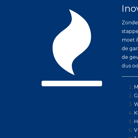
Ino
Zonder
stappe
moet i
de gar
de gev
dus o
M
G
W
K
H
V