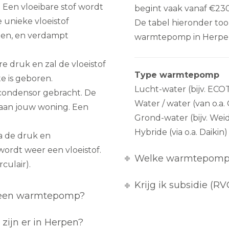
 Een vloeibare stof wordt
begint vaak vanaf €2300
 unieke vloeistof
De tabel hieronder to
ten, en verdampt
warmtepomp in Herpe
 druk en zal de vloeistof
Type warmtepomp
e is geboren.
Lucht-water (bijv. EC
 condensor gebracht. De
Water / water (van o.a. 
aan jouw woning. Een
Grond-water (bijv. Wei
Hybride (via o.a. Daikin)
a de druk en
wordt weer een vloeistof.
Welke warmtepomp 
culair).
Krijg ik subsidie (
t een warmtepomp?
zijn er in Herpen?