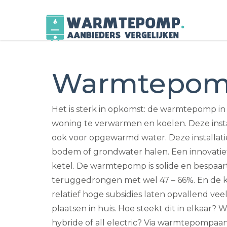
Skip
to
Warmtepom
content
Het is sterk in opkomst: de warmtepomp i
woning te verwarmen en koelen. Deze inst
ook voor opgewarmd water. Deze installatie
bodem of grondwater halen. Een innovatief 
ketel. De warmtepomp is solide en bespaart
teruggedrongen met wel 47 – 66%. En de k
relatief hoge subsidies laten opvallend 
plaatsen in huis. Hoe steekt dit in elkaar
hybride of all electric? Via warmtepompaanbi