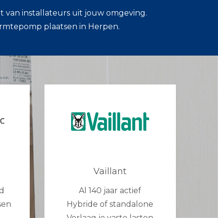
 van installateurs uit jouw omgeving.
armtepomp plaatsen in Herpen.
Vaillant
d
Al 140 jaar actief
sen
Hybride of standalone
Verlaag je vaste lasten