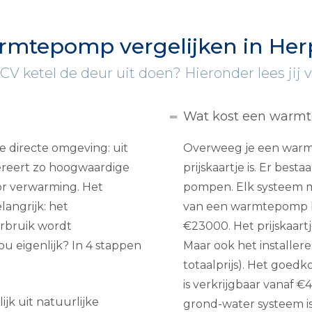
mtepomp vergelijken in He
 CV ketel de deur uit doen? Hieronder lees jij 
Wat kost een warm
 directe omgeving: uit
Overweeg je een warm
nereert zo hoogwaardige
prijskaartje is. Er bes
r verwarming. Het
pompen. Elk systeem m
langrijk: het
van een warmtepomp b
erbruik wordt
€23000. Het prijskaartj
 eigenlijk? In 4 stappen
Maar ook het installere
totaalprijs). Het goed
is verkrijgbaar vanaf €4
jk uit natuurlijke
grond-water systeem is