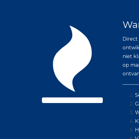
War
Direct
ontwik
niet k
op maa
ontvan
S
G
W
K
H
V