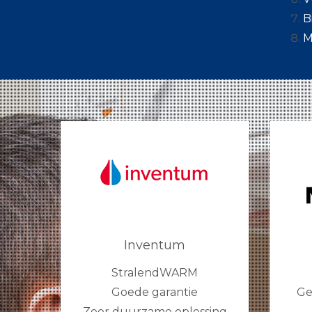
B
M
Inventum
StralendWARM
Goede garantie
Ge
Zeer duurzame oplossing