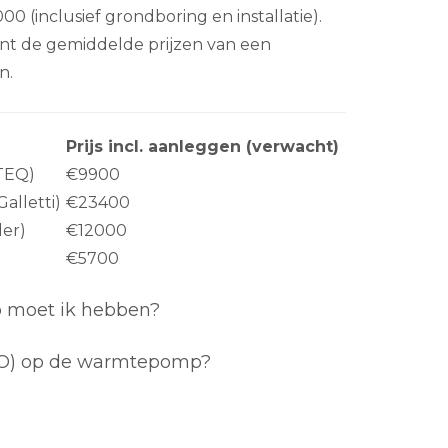
0 (inclusief grondboring en installatie).
ont de gemiddelde prijzen van een
n.
Prijs incl. aanleggen (verwacht)
OTEQ)
€9900
Galletti)
€23400
der)
€12000
€5700
moet ik hebben?
RVO) op de warmtepomp?