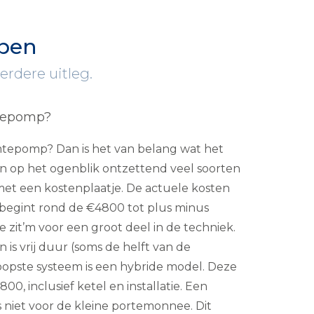
rpen
verdere uitleg.
tepomp?
tepomp? Dan is het van belang wat het
taan op het ogenblik ontzettend veel soorten
et een kostenplaatje. De actuele kosten
egint rond de €4800 tot plus minus
e zit’m voor een groot deel in de techniek.
n is vrij duur (soms de helft van de
koopste systeem is een hybride model. Deze
800, inclusief ketel en installatie. Een
 niet voor de kleine portemonnee. Dit