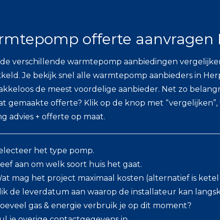
mtepomp offerte aanvragen
 de verschillende warmtepomp aanbiedingen vergelijk
keld. Je bekijk snel alle warmtepomp aanbieders in Herpe
lakkeloos de meest voordelige aanbieder. Net zo belangrijk 
t gemaakte offerte? Klik op de knop met “vergelijken”,
g advies + offerte op maat.
electeer het type pomp.
eef aan om welk soort huis het gaat.
at mag het project maximaal kosten (alternatief is kete
lik de leverdatum aan waarop de installateur kan lang
oeveel gas & energie verbruik je op dit moment?
ul je overige contactgegevens in.